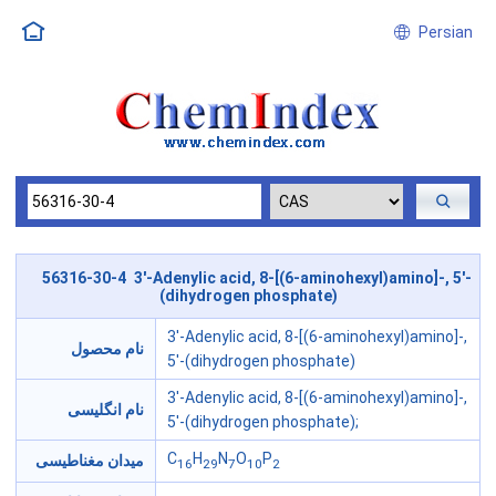
Persian
56316-30-4 3'-Adenylic acid, 8-[(6-aminohexyl)amino]-, 5'-
(dihydrogen phosphate)
3'-Adenylic acid, 8-[(6-aminohexyl)amino]-,
نام محصول
5'-(dihydrogen phosphate)
3'-Adenylic acid, 8-[(6-aminohexyl)amino]-,
نام انگلیسی
5'-(dihydrogen phosphate);
C
H
N
O
P
میدان مغناطیسی
16
29
7
10
2