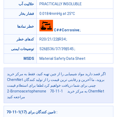
حلالیت آب
PRACTICALLY INSOLUBLE
فشار بخار
0.0184mmHg at 25°C
خطر نمادها
C##Corrosive
:;
کدهای خطر
R20/21/22||R34
:;
توضیحات ایمنی
S26||S36/37/39||S45
:;
MSDS
Material Safety Data Sheet
اگر قصد دارید مواد شیمیایی را از چین تهیه کنید، فقط به مرکز خرید
ChemNet بروید، ما آخرین و رقابتی ترین قیمت را از تولید کنندگان
چینی برای شما دریافت خواهیم کرد.لطفا برای استعلام قیمت
2-Bromoacetophenone 70-11-1
به مرکز خرید ChemNet
مراجعه کنید
70-11-1(17) تامین کنندگان برای
: