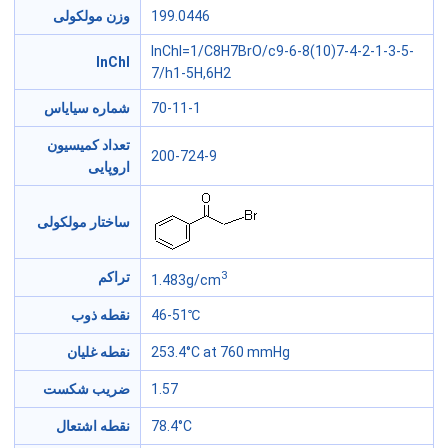
وزن مولکولی
199.0446
InChI=1/C8H7BrO/c9-6-8(10)7-4-2-1-3-5-
InChI
7/h1-5H,6H2
شماره سیایاس
70-11-1
تعداد کمیسیون
200-724-9
اروپایی
ساختار مولکولی
3
تراکم
1.483g/cm
نقطه ذوب
46-51℃
نقطه غلیان
253.4°C at 760 mmHg
ضریب شکست
1.57
نقطه اشتعال
78.4°C