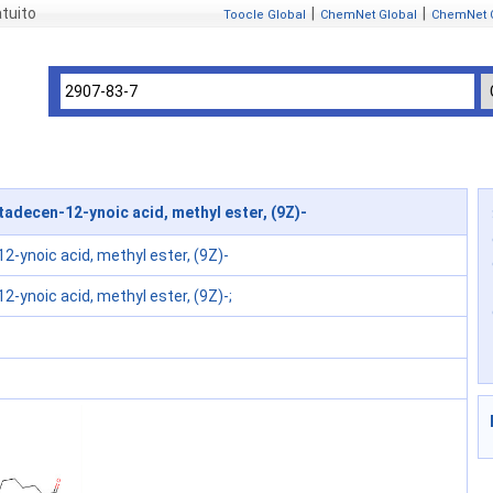
tuito
|
|
Toocle Global
ChemNet Global
ChemNet 
adecen-12-ynoic acid, methyl ester, (9Z)-
-ynoic acid, methyl ester, (9Z)-
-ynoic acid, methyl ester, (9Z)-;