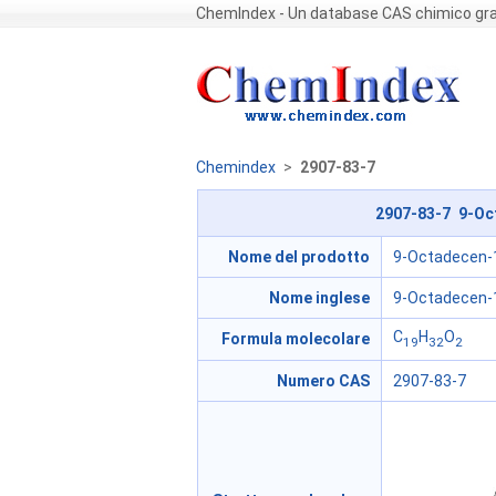
ChemIndex - Un database CAS chimico gra
Chemindex
>
2907-83-7
2907-83-7 9-Oct
Nome del prodotto
9-Octadecen-12
Nome inglese
9-Octadecen-12
C
H
O
Formula molecolare
19
32
2
Numero CAS
2907-83-7