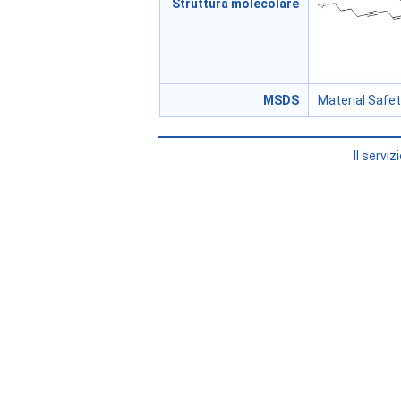
Struttura molecolare
MSDS
Material Safe
Il servi