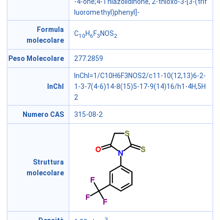
-4-one;4-Thiazolidinone, 2-thioxo-3-[3-(trif
luoromethyl)phenyl]-
Formula
C
H
F
NOS
10
6
3
2
molecolare
Peso Molecolare
277.2859
InChI=1/C10H6F3NOS2/c11-10(12,13)6-2-
InChI
1-3-7(4-6)14-8(15)5-17-9(14)16/h1-4H,5H
2
Numero CAS
315-08-2
Struttura
molecolare
3