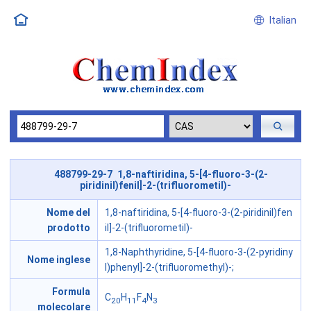
Italian
488799-29-7 1,8-naftiridina, 5-[4-fluoro-3-(2-
piridinil)fenil]-2-(trifluorometil)-
Nome del
1,8-naftiridina, 5-[4-fluoro-3-(2-piridinil)fen
prodotto
il]-2-(trifluorometil)-
1,8-Naphthyridine, 5-[4-fluoro-3-(2-pyridiny
Nome inglese
l)phenyl]-2-(trifluoromethyl)-;
Formula
C
H
F
N
20
11
4
3
molecolare