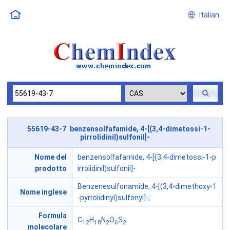
Italian
55619-43-7 benzensolfafamide, 4-[(3,4-dimetossi-1-
pirrolidinil)sulfonil]-
Nome del
benzensolfafamide, 4-[(3,4-dimetossi-1-p
prodotto
irrolidinil)sulfonil]-
Benzenesulfonamide, 4-[(3,4-dimethoxy-1
Nome inglese
-pyrrolidinyl)sulfonyl]-;
Formula
C
H
N
O
S
12
18
2
6
2
molecolare