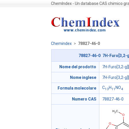
ChemIndex - Un database CAS chimico gra
Chemindex
>
78827-46-0
78827-46-0 7H-Furo[3,2-g
Nome del prodotto
7H-Furo[3,2-g
Nome inglese
7H-Furo[3,2-g
C
H
NO
Formula molecolare
13
11
4
Numero CAS
78827-46-0