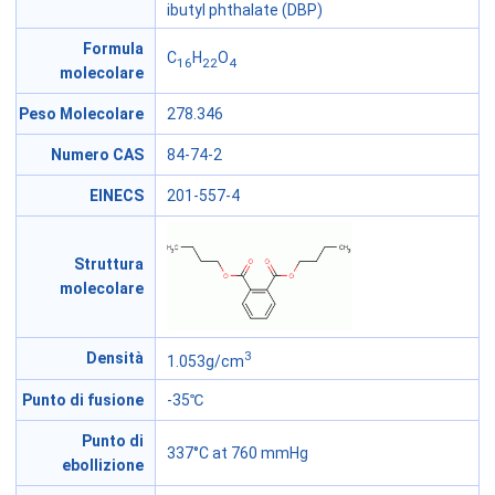
ibutyl phthalate (DBP)
Formula
C
H
O
16
22
4
molecolare
Peso Molecolare
278.346
Numero CAS
84-74-2
EINECS
201-557-4
Struttura
molecolare
3
Densità
1.053g/cm
Punto di fusione
-35℃
Punto di
337°C at 760 mmHg
ebollizione