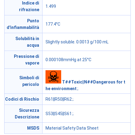
Indice di
1.499
rifrazione
Punto
177.4°C
d'infiammabilità
Solubilità in
Slightly soluble. 0.0013 g/100 mL
acqua
Pressione di
0.000108mmHg at 25°C
vapore
Simboli di
T##Toxic||N##Dangerous for t
pericolo
he environment
:;
Codici di Rischio
R61||R50||R62
:;
Sicurezza
S53||S45||S61
:;
Descrizione
MSDS
Material Safety Data Sheet