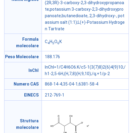
(2R,3R)-3-carboxy-2,3-dihydroxypropanoa
te;potassium 3-carboxy-2,3-dihydroxypro
panoate;butanedioate, 2,3-dihydroxy-, pot
assium salt (1:1);L(+)-Potassium Hydroge
n Tartrate
Formula
C
H
O
K
4
5
6
molecolare
Peso Molecolare
188.176
InChI=1/C4H6O6.K/c5-1(3(7)8)2(6)4(9)10;/
InChI
h1-2,5-6H,(H,7,8)(H,9,10);/q;+1/p-2
Numero CAS
868-14-4;35-04-1;6381-58-4
EINECS
212-769-1
Struttura
molecolare