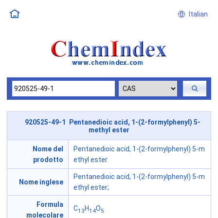
Italian
920525-49-1 Pentanedioic acid, 1-(2-formylphenyl) 5-
methyl ester
Nome del
Pentanedioic acid, 1-(2-formylphenyl) 5-m
prodotto
ethyl ester
Pentanedioic acid, 1-(2-formylphenyl) 5-m
Nome inglese
ethyl ester;
Formula
C
H
O
13
14
5
molecolare