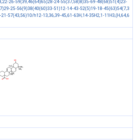
3,22-26-59(39,46(64)65)28-24-55(37,58)8)35-69-48(68)51(4)23-
7)29-25-56(9)38(40(60)33-51)12-14-43-52(5)19-18-45(63)54(7,3
-21-57(43,56)10/h12-13,36,39-45,61-63H,14-35H2,1-11H3,(H,64,6