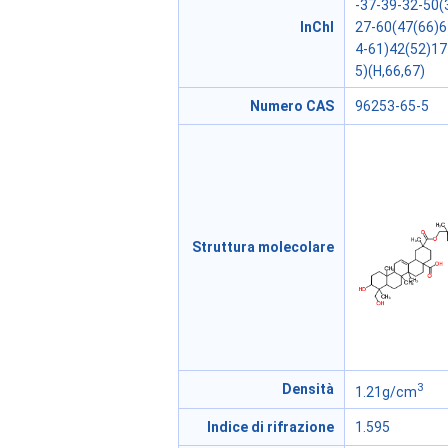
-37-39-32-50(
InChI
27-60(47(66)6
4-61)42(52)17
5)(H,66,67)
Numero CAS
96253-65-5
Struttura molecolare
3
Densità
1.21g/cm
Indice di rifrazione
1.595