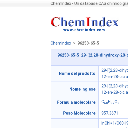
ChemIndex - Un database CAS chimico gra
Chemindex
>
96253-65-5
96253-65-5 29-[(2,28-dihydroxy-28-
29-[(2,28-dihy
Nome del prodotto
12-en-28-oic a
29-[(2,28-dihy
Nome inglese
12-en-28-oic a
C
H
O
Formula molecolare
60
92
9
Peso Molecolare
957.3671
InChI=1/C60H9