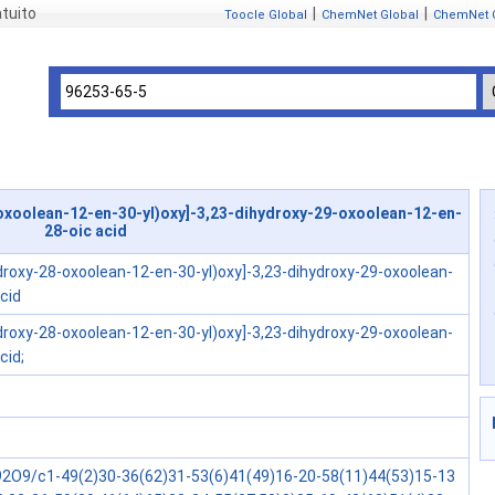
tuito
|
|
Toocle Global
ChemNet Global
ChemNet 
oxoolean-12-en-30-yl)oxy]-3,23-dihydroxy-29-oxoolean-12-en-
28-oic acid
droxy-28-oxoolean-12-en-30-yl)oxy]-3,23-dihydroxy-29-oxoolean-
cid
droxy-28-oxoolean-12-en-30-yl)oxy]-3,23-dihydroxy-29-oxoolean-
cid;
2O9/c1-49(2)30-36(62)31-53(6)41(49)16-20-58(11)44(53)15-13