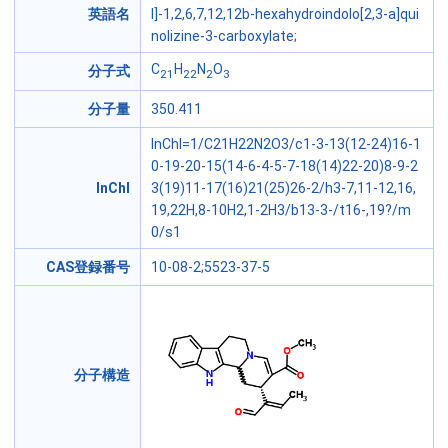
英語名
l]-1,2,6,7,12,12b-hexahydroindolo[2,3-a]qui
nolizine-3-carboxylate;
C
H
N
O
分子式
21
22
2
3
分子量
350.411
InChI=1/C21H22N2O3/c1-3-13(12-24)16-1
0-19-20-15(14-6-4-5-7-18(14)22-20)8-9-2
InChI
3(19)11-17(16)21(25)26-2/h3-7,11-12,16,
19,22H,8-10H2,1-2H3/b13-3-/t16-,19?/m
0/s1
CAS登録番号
10-08-2;5523-37-5
分子構造