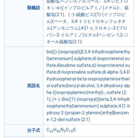
硫酸塩;ベンジルアルコール、3,4-ジヒドロ
類義語
キシ-α-((イソプロピルアミノ)メチル)-、硫
酸塩(2:1)、( -)-;硫酸ビス((1)-(イソプロピ
ル)(ベータ、3,4-トリヒドロキシフェネチ
ル)アンモニウム);4-[1-ヒドロキシ-2-(プロ
パン-2-イルアミノ)エチル]ベンゼン-1,2-ジ
オール硫酸塩(2:1);
bis[()-(isopropyl)(β,3,4-trihydroxyphenethy
l)ammonium] sulphate;dl-Isoproterenol su
lfate;Aleudrine sulfate;d,l-Isoproterenol su
lfate;dl-Isoprenaline sulfate;dl-alpha-3,4-D
ihydroxyphenyl-beta-isopropylaminoethan
英語名
ol sulfate;Benzyl alcohol, 3,4-dihydroxy-alp
ha-((isopropylamino)methyl)-, sulfate (2:
1), (+-)-;Bis((1)-(isopropyl)(beta,3,4-trihydr
oxyphenethyl)ammonium) sulphate;4-[1-h
ydroxy-2-(propan-2-ylamino)ethyl]benzen
e-1,2-diol sulfate (2:1)
C
H
N
O
S
分子式
22
36
2
10