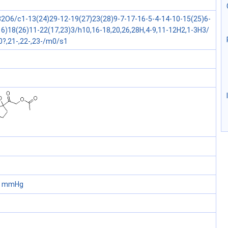
2O6/c1-13(24)29-12-19(27)23(28)9-7-17-16-5-4-14-10-15(25)6-
16)18(26)11-22(17,23)3/h10,16-18,20,26,28H,4-9,11-12H2,1-3H3/
20?,21-,22-,23-/m0/s1
60 mmHg