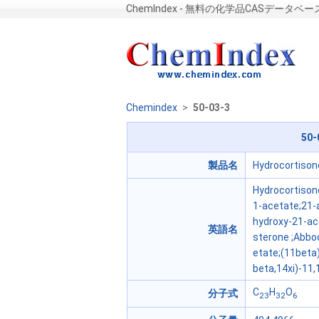
ChemIndex - 無料の化学品CASデータベー
Chemindex
>
50-03-3
50-
製品名
Hydrocortison
Hydrocortisone
1-acetate;21-
hydroxy-21-ac
英語名
sterone ;Abboc
etate;(11beta)
beta,14xi)-11,
C
H
O
分子式
23
32
6