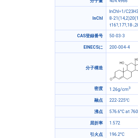
分子量
404.4966
InChI=1/C23H3
InChI
8-21(14,2)20(
t16?,17?,18-,
CAS登録番号
50-03-3
EINECSに
200-004-4
分子構造
3
密度
1.26g/cm
融点
222-225℃
沸点
576.6°C at 7
屈折率
1.572
引火点
196.2°C