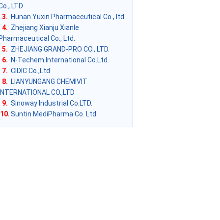
Co., LTD
3.
Hunan Yuxin Pharmaceutical Co., ltd
4.
Zhejiang Xianju Xianle
Pharmaceutical Co., Ltd.
5.
ZHEJIANG GRAND-PRO CO., LTD.
6.
N-Techem International Co.Ltd.
7.
CIDIC Co.,Ltd.
8.
LIANYUNGANG CHEMIVIT
INTERNATIONAL CO.,LTD
9.
Sinoway Industrial Co.LTD.
10.
Suntin MediPharma Co. Ltd.