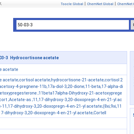
ス
|
|
Toocle Global
ChemNet Global
ChemNet 
03-3 Hydrocortisone acetate
e acetate
 acetate;cortisol acetate;hydrocortisone-21-acetate;cortisol 2
acetoxy-4-pregnene-11b,17a-diol-3,20-dione;11-beta,17-alpha-di
etoxypregesterone ;11beta17alpha-Dihydroxy-21-acetoxyprege
ort ;Acetate-as ;11,17-dihydroxy-3,20-dioxopregn-4-en-21-yl ac
-11,17-dihydroxy-3,20-dioxopregn-4-en-21-yl acetate;(8xi,9xi,11
17-dihydroxy-3,20-dioxopregn-4-en-21-yl acetate;Cortell