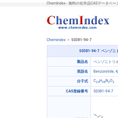
ChemIndex - 無料の化学品CASデータベー
Chemindex
>
50381-94-7
50381-94-7 ベンゾ
製品名
ベンゾニトリル、
英語名
Benzonitrile, 4
C
H
N
O
分子式
24
28
2
2
CAS登録番号
50381-94-7