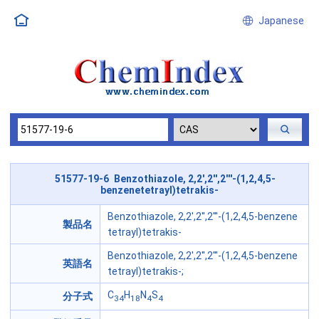
Japanese
51577-19-6 Benzothiazole, 2,2',2'',2'''-(1,2,4,5-
benzenetetrayl)tetrakis-
Benzothiazole, 2,2',2'',2'''-(1,2,4,5-benzene
製品名
tetrayl)tetrakis-
Benzothiazole, 2,2',2'',2'''-(1,2,4,5-benzene
英語名
tetrayl)tetrakis-;
C
H
N
S
分子式
34
18
4
4