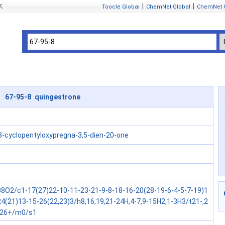
ス
|
|
Toocle Global
ChemNet Global
ChemNet 
67-95-8 quingestrone
3-cyclopentyloxypregna-3,5-dien-20-one
8O2/c1-17(27)22-10-11-23-21-9-8-18-16-20(28-19-6-4-5-7-19)1
24(21)13-15-26(22,23)3/h8,16,19,21-24H,4-7,9-15H2,1-3H3/t21-,2
-,26+/m0/s1