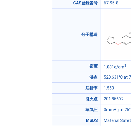
CAS登録番号
67-95-8
分子構造
3
密度
1.081g/cm
沸点
520.631°C at
屈折率
1.553
引火点
201.856°C
蒸気圧
0mmHg at 25
MSDS
Material Safe