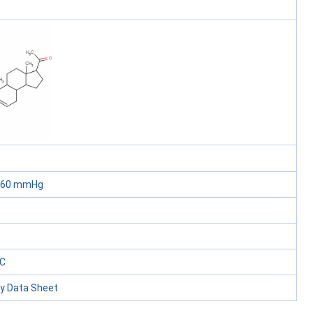
 760 mmHg
°C
ty Data Sheet