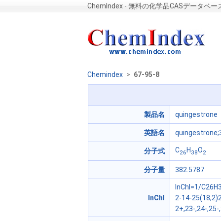
ChemIndex - 無料の化学品CASデータベー
Chemindex
>
67-95-8
製品名
quingestrone
英語名
quingestrone;
C
H
O
分子式
26
38
2
分子量
382.5787
InChI=1/C26H3
InChI
2-14-25(18,2)
2+,23-,24-,25