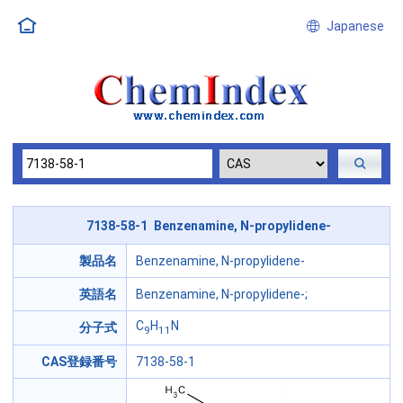
Japanese
7138-58-1 Benzenamine, N-propylidene-
製品名
Benzenamine, N-propylidene-
英語名
Benzenamine, N-propylidene-;
C
H
N
分子式
9
11
CAS登録番号
7138-58-1