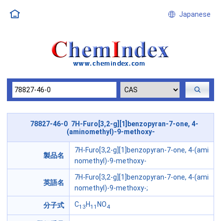
Japanese
78827-46-0 7H-Furo[3,2-g][1]benzopyran-7-one, 4-
(aminomethyl)-9-methoxy-
7H-Furo[3,2-g][1]benzopyran-7-one, 4-(ami
製品名
nomethyl)-9-methoxy-
7H-Furo[3,2-g][1]benzopyran-7-one, 4-(ami
英語名
nomethyl)-9-methoxy-;
C
H
NO
分子式
13
11
4