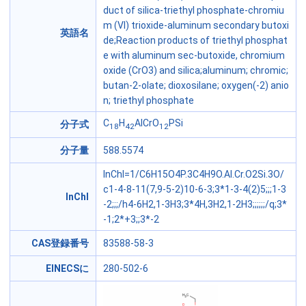
duct of silica-triethyl phosphate-chromiu
m (VI) trioxide-aluminum secondary butoxi
英語名
de;Reaction products of triethyl phosphat
e with aluminum sec-butoxide, chromium
oxide (CrO3) and silica;aluminum; chromic;
butan-2-olate; dioxosilane; oxygen(-2) anio
n; triethyl phosphate
C
H
AlCrO
PSi
分子式
18
42
12
分子量
588.5574
InChI=1/C6H15O4P.3C4H9O.Al.Cr.O2Si.3O/
c1-4-8-11(7,9-5-2)10-6-3;3*1-3-4(2)5;;;1-3
InChI
-2;;;/h4-6H2,1-3H3;3*4H,3H2,1-2H3;;;;;;/q;3*
-1;2*+3;;3*-2
CAS登録番号
83588-58-3
EINECSに
280-502-6