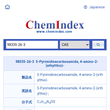
Japanese
98335-26-3 5-Pyrimidinecarboxamide, 4-amino-2-
(ethylthio)-
5-Pyrimidinecarboxamide, 4-amino-2-(eth
製品名
ylthio)-
5-Pyrimidinecarboxamide, 4-amino-2-(eth
英語名
ylthio)-;
C
H
N
OS
分子式
7
10
4