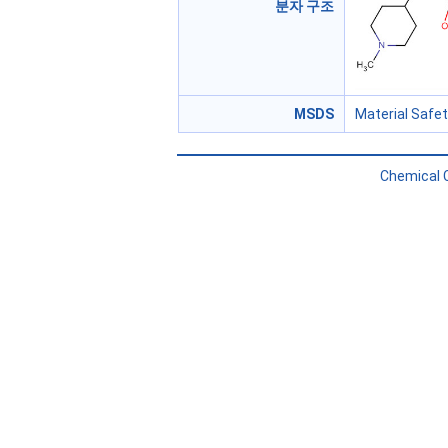
분자 구조
MSDS
Material Safe
Chemical