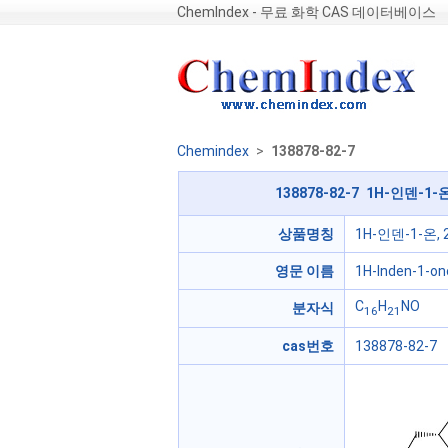
ChemIndex - 무료 화학 CAS 데이터베이스
Chemindex
>
138878-82-7
138878-82-7 1H-인덴-1-
상품명칭
1H-인덴-1-온,
영문 이름
1H-Inden-1-one
C
H
NO
분자식
16
21
cas번호
138878-82-7