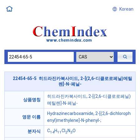
Korean
22454-65-5 히드라진카복사미드, 2-[(2,6-디클로로페닐)메틸
렌]-N-페닐-
히드라진카복사미드, 2-[(2,6-디클로로페닐)
상품명칭
메틸렌]-N-페닐-
Hydrazinecarboxamide, 2-[(2,6-dichloroph
영문 이름
enyl)methylene]-N-phenyl-;
C
H
Cl
N
O
분자식
14
11
2
3