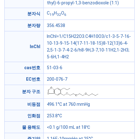
thyl)-6-propyl-1,3-benzodioxole (1:1)
C
H
O
분자식
19
32
6
분자량
356.4538
InChI=1/C15H22O3.C4H10O3/c1-3-5-7-16-
10-13-9-15-14(17-11-18-15)8-12(13)6-4-
InChI
2;5-1-3-7-4-2-6/h8-9H,3-7,10-11H2,1-2H3;
5-6H,1-4H2
cas번호
51-03-6
EC번호
200-076-7
분자 구조
비등점
496.1°C at 760 mmHg
인화점
253.8°C
물 용해도
<0.1 g/100 mL at 18℃
증기압
1.16E-10mmHg at 25°C