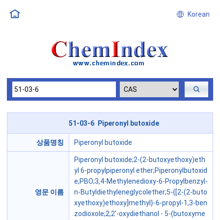
Korean
51-03-6 Piperonyl butoxide
상품명칭
Piperonyl butoxide
Piperonyl butoxide;2-(2-butoxyethoxy)eth
yl 6-propylpiperonyl ether;Piperonylbutoxid
e;PBO;3,4-Methylenedioxy-6-Propylbenzyl-
영문 이름
n-Butyldiethyleneglycolether;5-{[2-(2-buto
xyethoxy)ethoxy]methyl}-6-propyl-1,3-ben
zodioxole;2,2'-oxydiethanol - 5-(butoxyme