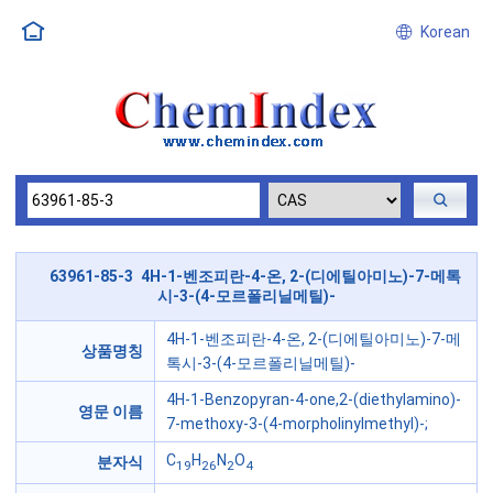
Korean
63961-85-3 4H-1-벤조피란-4-온, 2-(디에틸아미노)-7-메톡
시-3-(4-모르폴리닐메틸)-
4H-1-벤조피란-4-온, 2-(디에틸아미노)-7-메
상품명칭
톡시-3-(4-모르폴리닐메틸)-
4H-1-Benzopyran-4-one,2-(diethylamino)-
영문 이름
7-methoxy-3-(4-morpholinylmethyl)-;
C
H
N
O
분자식
19
26
2
4