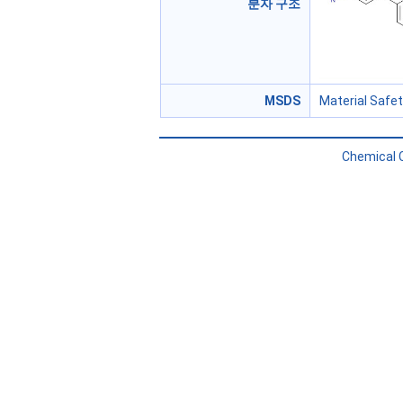
분자 구조
MSDS
Material Safe
Chemical