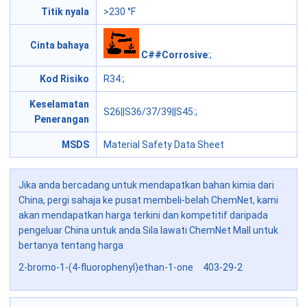
Titik nyala
>230 °F
Cinta bahaya
C##Corrosive
:;
Kod Risiko
R34
:;
Keselamatan
S26||S36/37/39||S45
:;
Penerangan
MSDS
Material Safety Data Sheet
Jika anda bercadang untuk mendapatkan bahan kimia dari
China, pergi sahaja ke pusat membeli-belah ChemNet, kami
akan mendapatkan harga terkini dan kompetitif daripada
pengeluar China untuk anda.Sila lawati ChemNet Mall untuk
bertanya tentang harga
2-bromo-1-(4-fluorophenyl)ethan-1-one 403-29-2