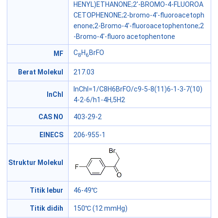
HENYL)ETHANONE;2'-BROMO-4-FLUOROA
CETOPHENONE;2-bromo-4'-fluoroacetoph
enone;2-Bromo-4'-fluoroacetophentone;2
-Bromo-4'-fluoro acetophentone
C
H
BrFO
MF
8
6
Berat Molekul
217.03
InChI=1/C8H6BrFO/c9-5-8(11)6-1-3-7(10)
InChI
4-2-6/h1-4H,5H2
CAS NO
403-29-2
EINECS
206-955-1
Struktur Molekul
Titik lebur
46-49℃
Titik didih
150℃ (12 mmHg)