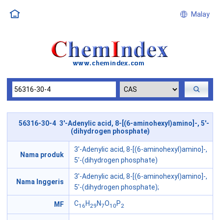
Malay
56316-30-4 3'-Adenylic acid, 8-[(6-aminohexyl)amino]-, 5'-
(dihydrogen phosphate)
3'-Adenylic acid, 8-[(6-aminohexyl)amino]-,
Nama produk
5'-(dihydrogen phosphate)
3'-Adenylic acid, 8-[(6-aminohexyl)amino]-,
Nama Inggeris
5'-(dihydrogen phosphate);
C
H
N
O
P
MF
16
29
7
10
2