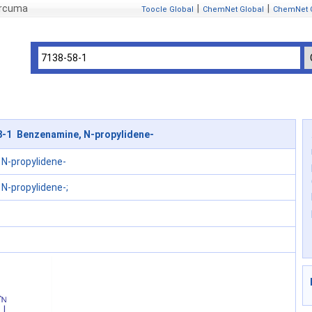
ercuma
|
|
Toocle Global
ChemNet Global
ChemNet 
8-1 Benzenamine, N-propylidene-
N-propylidene-
N-propylidene-;