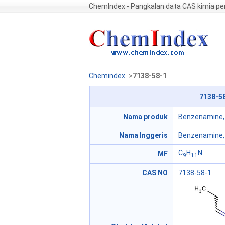
ChemIndex - Pangkalan data CAS kimia p
Chemindex
>
7138-58-1
7138-5
Nama produk
Benzenamine, 
Nama Inggeris
Benzenamine, 
C
H
N
MF
9
11
CAS NO
7138-58-1