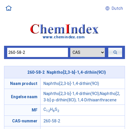
Dutch
260-58-2 Naphtho[2,3-b]-1,4-dithiin(9CI)
Naam product
Naphtho[2,3-b]-1,4-dithiin(9CI)
Naphtho[2,3-b]-1,4-dithiin(9CI);Naphtho[2,
Engelse naam
3-b]-p-dithiin(8CI); 1,4-Dithiaanthracene
C
H
S
MF
12
8
2
CAS-nummer
260-58-2