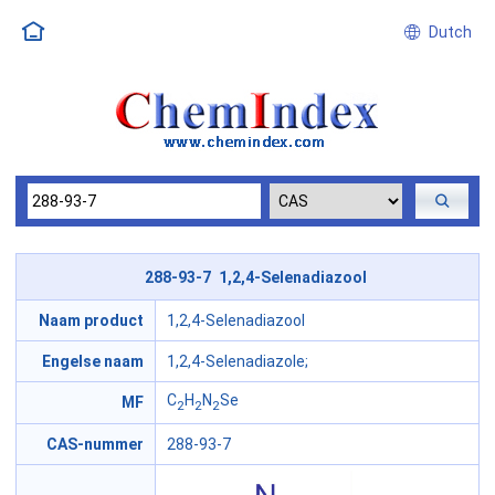
Dutch
288-93-7 1,2,4-Selenadiazool
Naam product
1,2,4-Selenadiazool
Engelse naam
1,2,4-Selenadiazole;
C
H
N
Se
MF
2
2
2
CAS-nummer
288-93-7