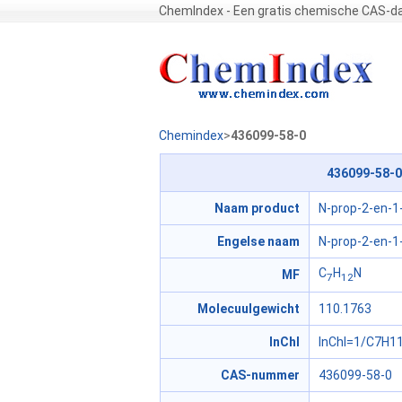
ChemIndex - Een gratis chemische CAS-d
Chemindex
>
436099-58-0
436099-58-0
Naam product
N-prop-2-en-1
Engelse naam
N-prop-2-en-1
C
H
N
MF
7
12
Molecuulgewicht
110.1763
InChI
InChI=1/C7H11
CAS-nummer
436099-58-0