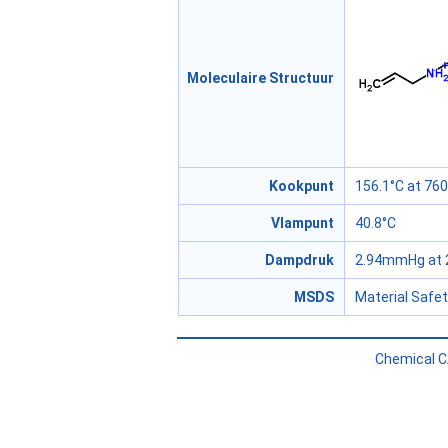
Moleculaire Structuur
Kookpunt
156.1°C at 7
Vlampunt
40.8°C
Dampdruk
2.94mmHg at 
MSDS
Material Safe
Chemical C