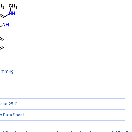
60 mmHg
 at 25°C
ty Data Sheet