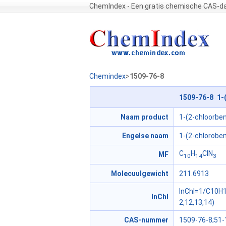
ChemIndex - Een gratis chemische CAS-d
Chemindex
>
1509-76-8
1509-76-8 1-(
Naam product
1-(2-chloorben
Engelse naam
1-(2-chloroben
C
H
ClN
MF
10
14
3
Molecuulgewicht
211.6913
InChI=1/C10H1
InChI
2,12,13,14)
CAS-nummer
1509-76-8;51-