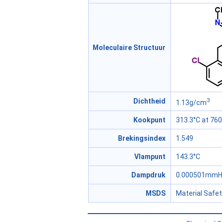
Moleculaire Structuur
3
Dichtheid
1.13g/cm
Kookpunt
313.3°C at 7
Brekingsindex
1.549
Vlampunt
143.3°C
Dampdruk
0.000501mmHg
MSDS
Material Safe