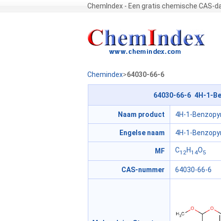
ChemIndex - Een gratis chemische CAS-d
Chemindex
>
64030-66-6
64030-66-6 4H-1-Ben
Naam product
4H-1-Benzopyr
Engelse naam
4H-1-Benzopyra
C
H
O
MF
12
14
5
CAS-nummer
64030-66-6