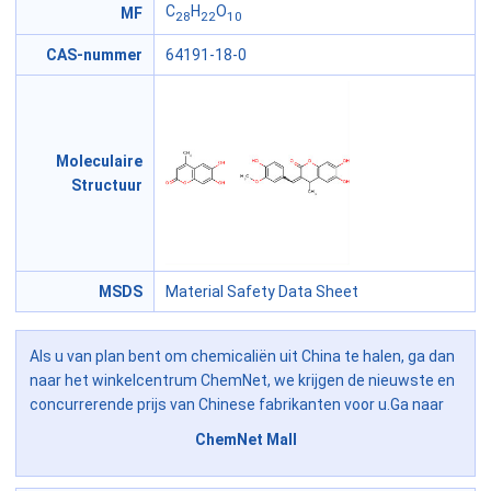
C
H
O
MF
28
22
10
CAS-nummer
64191-18-0
Moleculaire
Structuur
MSDS
Material Safety Data Sheet
Als u van plan bent om chemicaliën uit China te halen, ga dan
naar het winkelcentrum ChemNet, we krijgen de nieuwste en
concurrerende prijs van Chinese fabrikanten voor u.Ga naar
ChemNet Mall