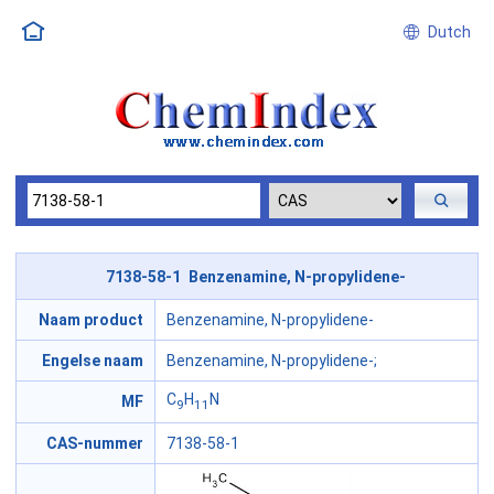
Dutch
7138-58-1 Benzenamine, N-propylidene-
Naam product
Benzenamine, N-propylidene-
Engelse naam
Benzenamine, N-propylidene-;
C
H
N
MF
9
11
CAS-nummer
7138-58-1