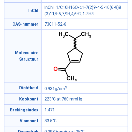
InChI=1/C10H16O/c1-7(2)9-4-5-10(6-9)8
InChI
(3)11/h5,7,9H,4,6H2,1-3H3
CAS-nummer
73011-52-6
Moleculaire
Structuur
3
Dichtheid
0.931g/cm
Kookpunt
223°C at 760 mmHg
Brekingsindex
1.471
Vlampunt
83.5°C
Dampdruk
0.0987mmHg at 25°C