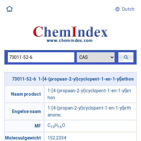
Dutch
73011-52-6 1-[4-(propaan-2-yl)cyclopent-1-en-1-yl]ethon
1-[4-(propaan-2-yl)cyclopent-1-en-1-yl]et
Naam product
hon
1-[4-(propan-2-yl)cyclopent-1-en-1-yl]eth
Engelse naam
anone;
C
H
O
MF
10
16
Molecuulgewicht
152.2334