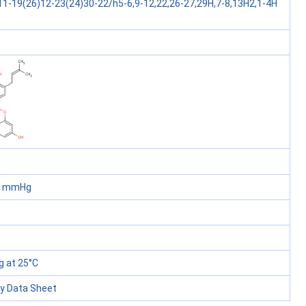
11-19(26)12-23(24)30-22/h5-6,9-12,22,26-27,29H,7-8,13H2,1-4H
60 mmHg
 at 25°C
ty Data Sheet