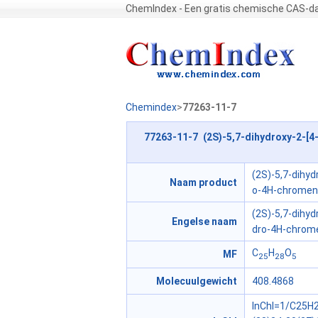
ChemIndex - Een gratis chemische CAS-d
Chemindex
>
77263-11-7
77263-11-7 (2S)-5,7-dihydroxy-2-[4-
(2S)-5,7-dihyd
Naam product
o-4H-chromen
(2S)-5,7-dihyd
Engelse naam
dro-4H-chrom
C
H
O
MF
25
28
5
Molecuulgewicht
408.4868
InChI=1/C25H2