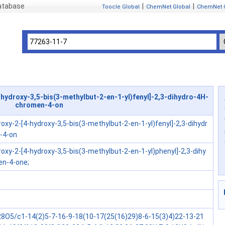
atabase
|
|
Toocle Global
ChemNet Global
ChemNet 
hydroxy-3,5-bis(3-methylbut-2-en-1-yl)fenyl]-2,3-dihydro-4H-
chromen-4-on
roxy-2-[4-hydroxy-3,5-bis(3-methylbut-2-en-1-yl)fenyl]-2,3-dihydr
-4-on
roxy-2-[4-hydroxy-3,5-bis(3-methylbut-2-en-1-yl)phenyl]-2,3-dihy
en-4-one;
8O5/c1-14(2)5-7-16-9-18(10-17(25(16)29)8-6-15(3)4)22-13-21