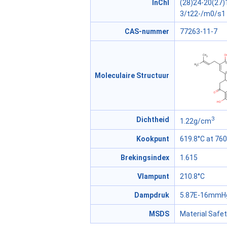
InChI
(28)24-20(27)
3/t22-/m0/s1
CAS-nummer
77263-11-7
Moleculaire Structuur
3
Dichtheid
1.22g/cm
Kookpunt
619.8°C at 7
Brekingsindex
1.615
Vlampunt
210.8°C
Dampdruk
5.87E-16mmHg
MSDS
Material Safe