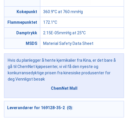
Kokepunkt
360.9°C at 760 mmHg
Flammepunktet
172.1°C
Damptrykk
2.15E-05mmHg at 25°C
MSDS
Material Safety Data Sheet
Hvis du planlegger å hente kjemikalier fra Kina, er det bare å
gå til ChemNet kjøpesenter, vi vil få den nyeste og
konkurransedyktige prisen fra kinesiske produsenter for
deg.Vennligst besøk
ChemNet Mall
Leverandører for 169128-35-2 (0):