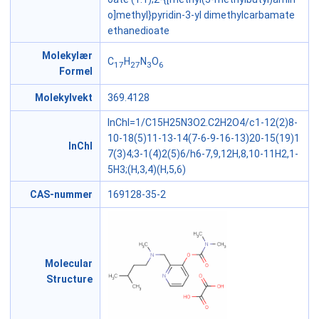
o]methyl}pyridin-3-yl dimethylcarbamate
ethanedioate
Molekylær
C
H
N
O
17
27
3
6
Formel
Molekylvekt
369.4128
InChI=1/C15H25N3O2.C2H2O4/c1-12(2)8-
10-18(5)11-13-14(7-6-9-16-13)20-15(19)1
InChI
7(3)4;3-1(4)2(5)6/h6-7,9,12H,8,10-11H2,1-
5H3;(H,3,4)(H,5,6)
CAS-nummer
169128-35-2
Molecular
Structure