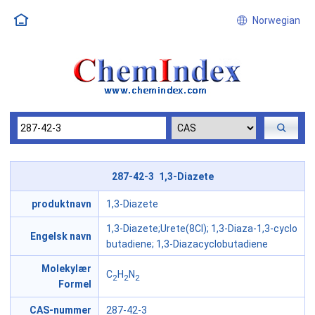
Norwegian
287-42-3 1,3-Diazete
produktnavn
1,3-Diazete
1,3-Diazete;Urete(8CI); 1,3-Diaza-1,3-cyclo
Engelsk navn
butadiene; 1,3-Diazacyclobutadiene
Molekylær
C
H
N
2
2
2
Formel
CAS-nummer
287-42-3