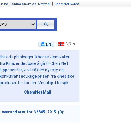
|
|
China
China Chemical Network
ChemNet Korea
NO ▼
Hvis du planlegger å hente kjemikalier
fra Kina, er det bare å gå til ChemNet
kjøpesenter, vi vil få den nyeste og
konkurransedyktige prisen fra kinesiske
produsenter for deg.Vennligst besøk
ChemNet Mall
Leverandører for 32865-29-5 (0):