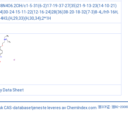
8N4O6.2ClH/c1-5-31(6-2)17-19-37-27(35)21-9-13-23(14-10-21)
4)30-24-15-11-22(12-16-24)28(36)38-20-18-32(7-3)8-4;;/h9-16H,
4H3,(H,29,33)(H,30,34);2*1H
ty Data Sheet
sk CAS-databasetjeneste leveres av ChemIndex.com