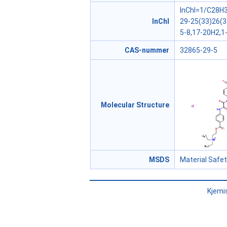
InChI=1/C28H3
InChI
29-25(33)26(3
5-8,17-20H2,1-
CAS-nummer
32865-29-5
Molecular Structure
MSDS
Material Safe
Kjemi