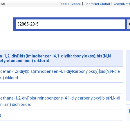
ase
|
|
Toocle Global
ChemNet Global
ChemNet 
n-1,2-diyl)bis(iminobenzen-4,1-diylkarbonyloksy)]bis(N,N-
etyletanaminium) diklorid
ksoetan-1,2-diyl)bis(iminobenzen-4,1-diylkarbonyloksy)]bis(N,N-die
) diklorid
xoethane-1,2-diyl)bis(iminobenzene-4,1-diylcarbonyloxy)]bis(N,N-di
ium) dichloride;
6