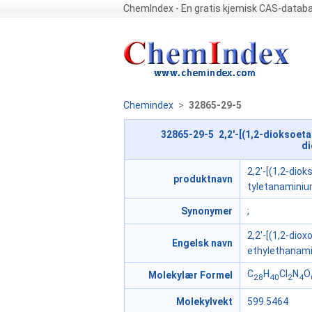
ChemIndex - En gratis kjemisk CAS-datab
Chemindex
>
32865-29-5
32865-29-5 2,2'-[(1,2-dioksoeta
di
2,2'-[(1,2-dio
produktnavn
tyletanaminium
Synonymer
;
2,2'-[(1,2-dio
Engelsk navn
ethylethanamin
C
H
Cl
N
O
Molekylær Formel
28
40
2
4
Molekylvekt
599.5464