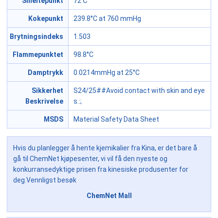
Smeltepunkt
72℃
Kokepunkt
239.8°C at 760 mmHg
Brytningsindeks
1.503
Flammepunktet
98.8°C
Damptrykk
0.0214mmHg at 25°C
Sikkerhet
S24/25##Avoid contact with skin and eye
Beskrivelse
s.
:;
MSDS
Material Safety Data Sheet
Hvis du planlegger å hente kjemikalier fra Kina, er det bare å
gå til ChemNet kjøpesenter, vi vil få den nyeste og
konkurransedyktige prisen fra kinesiske produsenter for
deg.Vennligst besøk
ChemNet Mall