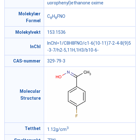
uorophenyl)ethanone oxime
Molekylær
C
H
FNO
8
8
Formel
Molekylvekt
153.1536
InChI=1/C8H8FNO/c1-6(10-11)7-2-4-8(9)5
InChI
-3-7/h2-5,11H,1H3/b10-6-
CAS-nummer
329-79-3
Molecular
Structure
3
Tetthet
1.12g/cm