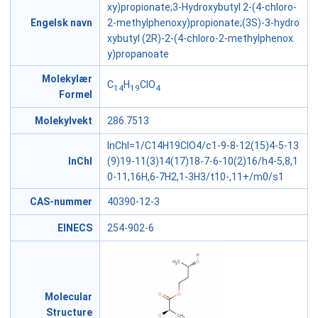
xy)propionate;3-Hydroxybutyl 2-(4-chloro-
Engelsk navn
2-methylphenoxy)propionate;(3S)-3-hydro
xybutyl (2R)-2-(4-chloro-2-methylphenox
y)propanoate
Molekylær
C
H
ClO
14
19
4
Formel
Molekylvekt
286.7513
InChI=1/C14H19ClO4/c1-9-8-12(15)4-5-13
InChI
(9)19-11(3)14(17)18-7-6-10(2)16/h4-5,8,1
0-11,16H,6-7H2,1-3H3/t10-,11+/m0/s1
CAS-nummer
40390-12-3
EINECS
254-902-6
Molecular
Structure