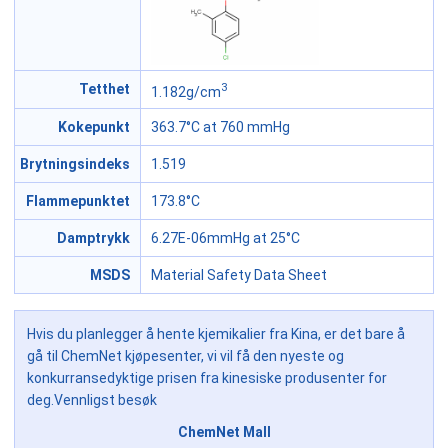
3
Tetthet
1.182g/cm
Kokepunkt
363.7°C at 760 mmHg
Brytningsindeks
1.519
Flammepunktet
173.8°C
Damptrykk
6.27E-06mmHg at 25°C
MSDS
Material Safety Data Sheet
Hvis du planlegger å hente kjemikalier fra Kina, er det bare å
gå til ChemNet kjøpesenter, vi vil få den nyeste og
konkurransedyktige prisen fra kinesiske produsenter for
deg.Vennligst besøk
ChemNet Mall