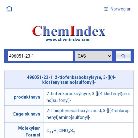
Norwegian
496051-23-1 2-tiofenkarboksylsyre, 3-[[(4-
klorfenyl)amino]sulfonyl]-
2-tiofenkarboksylsyre, 3-[[(4-klorfenyl)ami
produktnavn
no]sulfonyl]-
2-Thiophenecarboxylic acid, 3-[[(4-chlorop
Engelsk navn
henyl)amino]sulfonyl]-;
Molekylær
C
H
ClNO
S
11
8
4
2
Formel