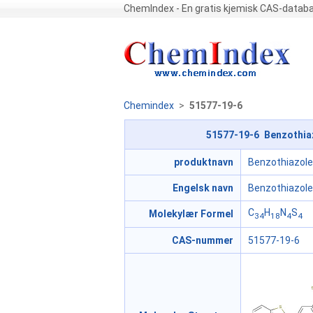
ChemIndex - En gratis kjemisk CAS-datab
Chemindex
>
51577-19-6
51577-19-6 Benzothiazol
produktnavn
Benzothiazole, 
Engelsk navn
Benzothiazole, 
C
H
N
S
Molekylær Formel
34
18
4
4
CAS-nummer
51577-19-6