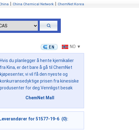
|
|
China
China Chemical Network
ChemNet Korea
NO ▼
Hvis du planlegger å hente kjemikalier
fra Kina, er det bare å gå til ChemNet
kjøpesenter, vi vil få den nyeste og
konkurransedyktige prisen fra kinesiske
produsenter for deg.Vennligst besøk
ChemNet Mall
Leverandører for 51577-19-6 (0):