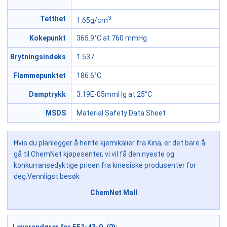
3
Tetthet
1.65g/cm
Kokepunkt
365.9°C at 760 mmHg
Brytningsindeks
1.537
Flammepunktet
186.6°C
Damptrykk
3.19E-05mmHg at 25°C
MSDS
Material Safety Data Sheet
Hvis du planlegger å hente kjemikalier fra Kina, er det bare å
gå til ChemNet kjøpesenter, vi vil få den nyeste og
konkurransedyktige prisen fra kinesiske produsenter for
deg.Vennligst besøk
ChemNet Mall