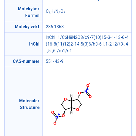
Molekylær
C
H
N
O
6
8
2
8
Formel
Molekylvekt
236.1363
InChI=1/C6H8N2O8/c9-7(10)15-3-1-13-6-4
InChI
(16-8(11)12)2-14-5(3)6/h3-6H,1-2H2/t3-,4
-,5-,6-/m1/s1
CAS-nummer
551-43-9
Molecular
Structure