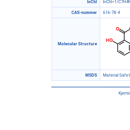
InChI
InChI=1/C7H4N
CAS-nummer
616-78-4
Molecular Structure
MSDS
Material Safe
Kjemi