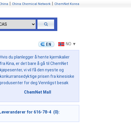
|
|
China
China Chemical Network
ChemNet Korea
NO ▼
Hvis du planlegger å hente kjemikalier
fra Kina, er det bare å gå til ChemNet
kjøpesenter, vi vil få den nyeste og
konkurransedyktige prisen fra kinesiske
produsenter for deg.Vennligst besøk
ChemNet Mall
Leverandører for 616-78-4 (0):