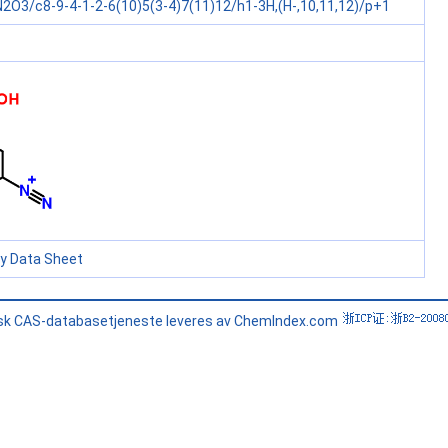
2O3/c8-9-4-1-2-6(10)5(3-4)7(11)12/h1-3H,(H-,10,11,12)/p+1
ty Data Sheet
sk CAS-databasetjeneste leveres av ChemIndex.com