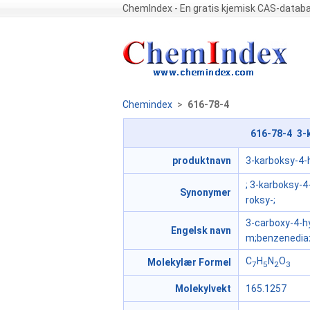
ChemIndex - En gratis kjemisk CAS-datab
Chemindex
>
616-78-4
616-78-4 3-
produktnavn
3-karboksy-4
; 3-karboksy-
Synonymer
roksy-;
3-carboxy-4-
Engelsk navn
m;benzenediaz
C
H
N
O
Molekylær Formel
7
5
2
3
Molekylvekt
165.1257