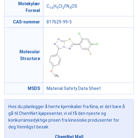
Molekylær
C
H
Cl
FN
OS
16
9
2
4
Formel
CAS-nummer
817629-99-5
Molecular
Structure
MSDS
Material Safety Data Sheet
Hvis du planlegger å hente kjemikalier fra Kina, er det bare å
gå til ChemNet kjøpesenter, vi vil få den nyeste og
konkurransedyktige prisen fra kinesiske produsenter for
deg.Vennligst besøk
ChemNet Mall