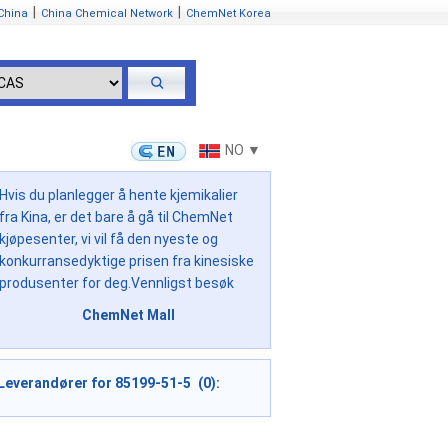
|
|
China
China Chemical Network
ChemNet Korea
NO ▼
Hvis du planlegger å hente kjemikalier
fra Kina, er det bare å gå til ChemNet
kjøpesenter, vi vil få den nyeste og
konkurransedyktige prisen fra kinesiske
produsenter for deg.Vennligst besøk
ChemNet Mall
Leverandører for 85199-51-5 (0):