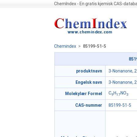
ChemIndex - En gratis kjemisk CAS-datab
Chemindex
>
85199-51-5
851
produktnavn
3-Nonanone, 2-
Engelsk navn
3-Nonanone, 2-
C
H
NO
Molekylær Formel
9
17
3
CAS-nummer
85199-51-5