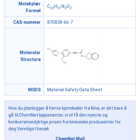
Molekylær
C
H
N
O
23
21
3
2
Formel
CAS-nummer
870838-66-7
Molecular
Structure
MSDS
Material Safety Data Sheet
Hvis du planlegger å hente kjemikalier fra Kina, er det bare å
gå til ChemNet kjøpesenter, vi vil få den nyeste og
konkurransedyktige prisen fra kinesiske produsenter for
deg.Vennligst besøk
ChemNet Mall